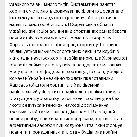
ударного та змішаного типів. Систематичні заняття
хортингом сприяють формуванню фізично досконалої,
інтелектуально та духовно розвинутої, патріотично
налаштованої особистості. В Харківській області
український національний вид спортивних єдиноборств
почав стрімко розвиватися з моменту створення
Харківської обласної федерації хортингу. Постійно
збільшується кількість спортивних секцій та клубів в
яких культивується хортинг, збірна команда Харківської
області приймає участь у всіх календарних змаганнях
Всеукраїнської федерації хортингу. До складу збірної
команди України незмінно входять представники
Харківської школи хортингу, а Харківський
національний університет радіоелектроніки отримав
статус центру розвитку та вивчання хортингу, на базі
якого ведуться інтенсивні наукові дослідження
тренувальної та змагальної діяльності. В складний
період розбудови Української держави, хортинг став
ефективним засобом вишколу юнацтва, який формує
новий тип громадянина-патріота – будівника країни